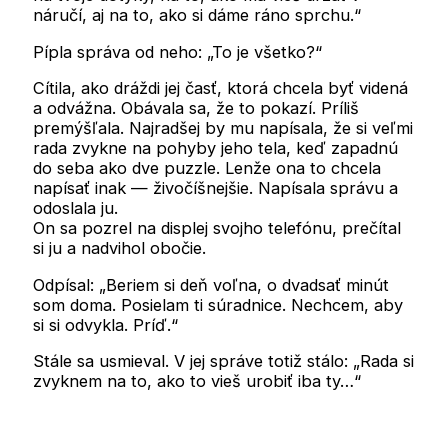
náručí, aj na to, ako si dáme ráno sprchu.“
Pípla správa od neho: „To je všetko?“
Cítila, ako dráždi jej časť, ktorá chcela byť videná
a odvážna. Obávala sa, že to pokazí. Príliš
premýšľala. Najradšej by mu napísala, že si veľmi
rada zvykne na pohyby jeho tela, keď zapadnú
do seba ako dve puzzle. Lenže ona to chcela
napísať inak — živočíšnejšie. Napísala správu a
odoslala ju.
On sa pozrel na displej svojho telefónu, prečítal
si ju a nadvihol obočie.
Odpísal: „Beriem si deň voľna, o dvadsať minút
som doma. Posielam ti súradnice. Nechcem, aby
si si odvykla. Príď.“
Stále sa usmieval. V jej správe totiž stálo: „Rada si
zvyknem na to, ako to vieš urobiť iba ty…“