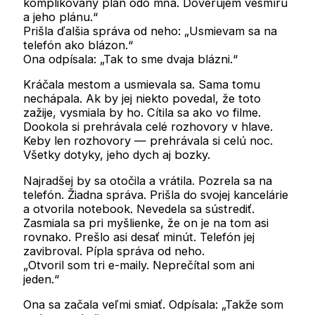
komplikovaný plán odo mňa. Dôverujem vesmíru
a jeho plánu.“
Prišla ďalšia správa od neho: „Usmievam sa na
telefón ako blázon.“
Ona odpísala: „Tak to sme dvaja blázni.“
Kráčala mestom a usmievala sa. Sama tomu
nechápala. Ak by jej niekto povedal, že toto
zažije, vysmiala by ho. Cítila sa ako vo filme.
Dookola si prehrávala celé rozhovory v hlave.
Keby len rozhovory — prehrávala si celú noc.
Všetky dotyky, jeho dych aj bozky.
Najradšej by sa otočila a vrátila. Pozrela sa na
telefón. Žiadna správa. Prišla do svojej kancelárie
a otvorila notebook. Nevedela sa sústrediť.
Zasmiala sa pri myšlienke, že on je na tom asi
rovnako. Prešlo asi desať minút. Telefón jej
zavibroval. Pípla správa od neho.
„Otvoril som tri e-maily. Neprečítal som ani
jeden.“
Ona sa začala veľmi smiať. Odpísala: „Takže som