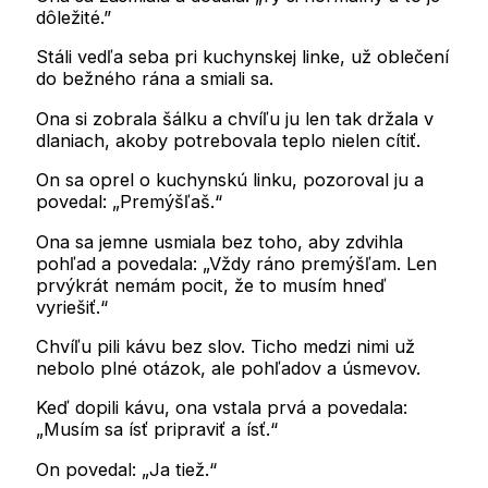
dôležité.”
Stáli vedľa seba pri kuchynskej linke, už oblečení
do bežného rána a smiali sa.
Ona si zobrala šálku a chvíľu ju len tak držala v
dlaniach, akoby potrebovala teplo nielen cítiť.
On sa oprel o kuchynskú linku, pozoroval ju a
povedal: „Premýšľaš.“
Ona sa jemne usmiala bez toho, aby zdvihla
pohľad a povedala: „Vždy ráno premýšľam. Len
prvýkrát nemám pocit, že to musím hneď
vyriešiť.“
Chvíľu pili kávu bez slov. Ticho medzi nimi už
nebolo plné otázok, ale pohľadov a úsmevov.
Keď dopili kávu, ona vstala prvá a povedala:
„Musím sa ísť pripraviť a ísť.“
On povedal: „Ja tiež.“