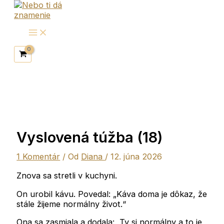
Preskočiť
na
obsah
Vyslovená túžba (18)
1 Komentár
/ Od
Diana
/
12. júna 2026
Znova sa stretli v kuchyni.
On urobil kávu. Povedal: „Káva doma je dôkaz, že
stále žijeme normálny život.“
Ona sa zasmiala a dodala: „Ty si normálny a to je