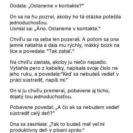
Dodala: „Ostaneme v kontakte?”
On sa na ňu pozrel, akoby ho tá otázka potešila
jednoduchosťou.
Usmial sa: „Áno. Ostaneme v kontakte.“
Chvíľu sa na seba len pozerali. A potom sa ona
jemne natiahla a dala mu rýchly, mäkký bozk na
líce a povedala: ”Tak zatiaľ.“
Na chvíľu zastala, akoby ju niečo napadlo.
Vytiahla pero z kabelky, napísala svoje číslo na
jeho ruku, a povedala:”Keď sa nebudeš vedieť v
práci sústrediť, napíš mi.”
On si ju chvíľu premeral, pobavene aj ticho,
dojatý tou jednoduchosťou.
Pobavene povedal: „A čo ak sa nebudem vedieť
sústrediť celý deň?”
Ona sa zasmiala: „Tak to budeš mať veľmi
produktívny deň v písaní správ.“