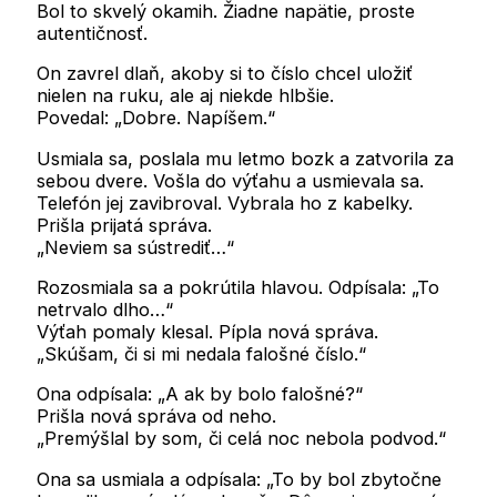
Bol to skvelý okamih. Žiadne napätie, proste
autentičnosť.
On zavrel dlaň, akoby si to číslo chcel uložiť
nielen na ruku, ale aj niekde hlbšie.
Povedal: „Dobre. Napíšem.“
Usmiala sa, poslala mu letmo bozk a zatvorila za
sebou dvere. Vošla do výťahu a usmievala sa.
Telefón jej zavibroval. Vybrala ho z kabelky.
Prišla prijatá správa.
„Neviem sa sústrediť…“
Rozosmiala sa a pokrútila hlavou. Odpísala: „To
netrvalo dlho…“
Výťah pomaly klesal. Pípla nová správa.
„Skúšam, či si mi nedala falošné číslo.“
Ona odpísala: „A ak by bolo falošné?“
Prišla nová správa od neho.
„Premýšlal by som, či celá noc nebola podvod.“
Ona sa usmiala a odpísala: „To by bol zbytočne