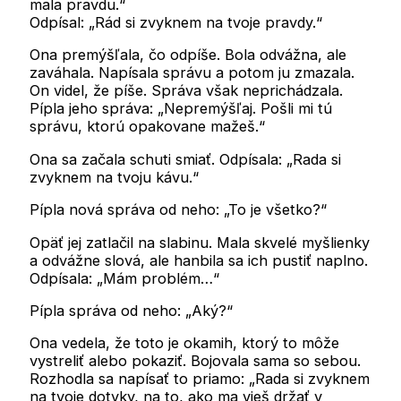
mala pravdu.“
Odpísal: „Rád si zvyknem na tvoje pravdy.“
Ona premýšľala, čo odpíše. Bola odvážna, ale
zaváhala. Napísala správu a potom ju zmazala.
On videl, že píše. Správa však neprichádzala.
Pípla jeho správa: „Nepremýšľaj. Pošli mi tú
správu, ktorú opakovane mažeš.“
Ona sa začala schuti smiať. Odpísala: „Rada si
zvyknem na tvoju kávu.“
Pípla nová správa od neho: „To je všetko?“
Opäť jej zatlačil na slabinu. Mala skvelé myšlienky
a odvážne slová, ale hanbila sa ich pustiť naplno.
Odpísala: „Mám problém…“
Pípla správa od neho: „Aký?“
Ona vedela, že toto je okamih, ktorý to môže
vystreliť alebo pokaziť. Bojovala sama so sebou.
Rozhodla sa napísať to priamo: „Rada si zvyknem
na tvoje dotyky, na to, ako ma vieš držať v