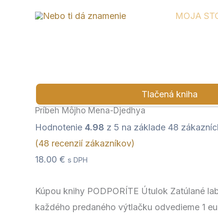
Preskočiť
množstvo
MOJA ST
na
Príbeh
obsah
Môjho
Mena-
Djedhya
Tlačená kniha
Príbeh Môjho Mena-Djedhya
Hodnotenie
4.98
z 5 na základe
48
zákazníck
(
48
recenzií zákazníkov)
18.00
€
s DPH
Kúpou knihy PODPORÍTE Útulok Zatúlané lab
každého predaného výtlačku odvedieme 1 eu