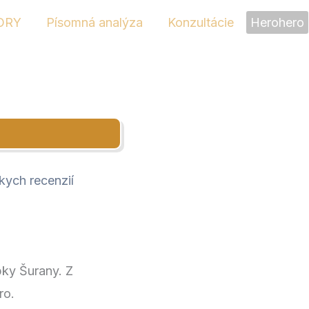
ORY
Písomná analýza
Konzultácie
Herohero
ych recenzií
ky Šurany. Z
ro.