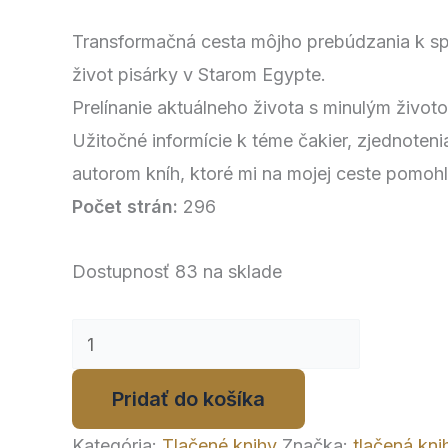
Transformačná cesta môjho prebúdzania k s
život pisárky v Starom Egypte.
Prelínanie aktuálneho života s minulým život
Užitočné informície k téme čakier, zjednoteni
autorom kníh, ktoré mi na mojej ceste pomohl
Počet strán:
296
Dostupnosť
83 na sklade
Pridať do košíka
Kategória:
Tlačené knihy
Značka:
tlačená kni