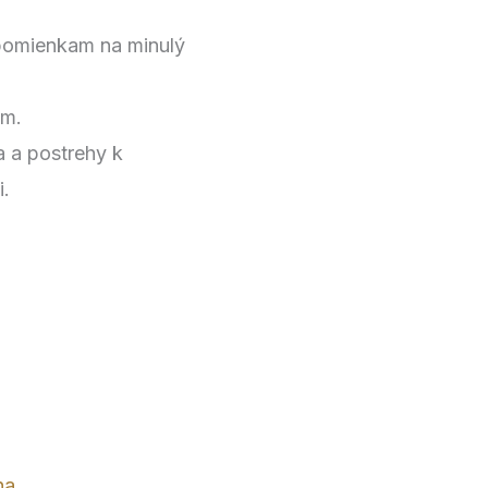
pomienkam na minulý
om.
a a postrehy k
i.
ha