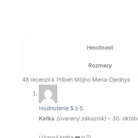
Hmotnosť
Rozmery
48 recenzií k
Príbeh Môjho Mena-Djedhya
Hodnotenie
5
z 5
Katka
(overený zákazník)
–
30. októb
Úžasná kniha ❤️🙏🏻