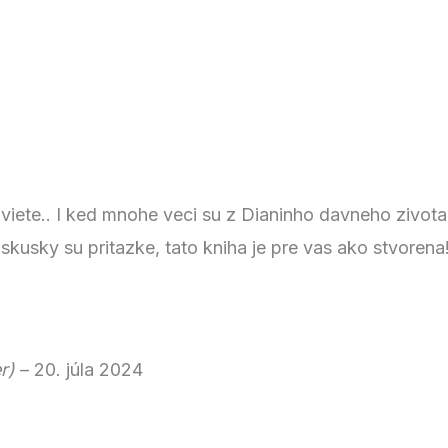
viete.. I ked mnohe veci su z Dianinho davneho zivota
skusky su pritazke, tato kniha je pre vas ako stvorena
r)
–
20. júla 2024