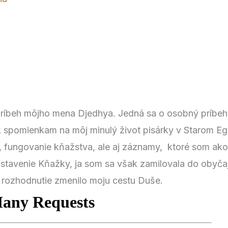
Príbeh môjho mena Djedhya. Jedná sa o osobný príbeh
k spomienkam na môj minulý život pisárky v Starom E
y, fungovanie kňažstva, ale aj záznamy, ktoré som ako 
ostavenie Kňažky, ja som sa však zamilovala do obyča
ozhodnutie zmenilo moju cestu Duše.