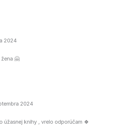
ta 2024
 žena 🤗
eptembra 2024
o úžasnej knihy , vrelo odporúčam 🍀